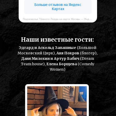
Подземелье Тёмного Лорда на карте Москвы — Яндекс Карты
Наши известные гости:
Эдгард и Аскольд Запашные
(Большой
Московский Цирк),
Аня Покров
(блогер),
Даня Милохин и Артур Бабич
(Dream
Team house),
Елена Борщева
(Comedy
Women)