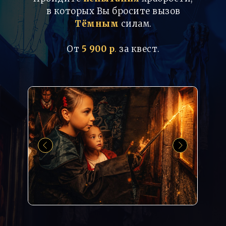
в которых Вы бросите вызов
Тёмным
силам.
От
5 900
р
.
за квест.