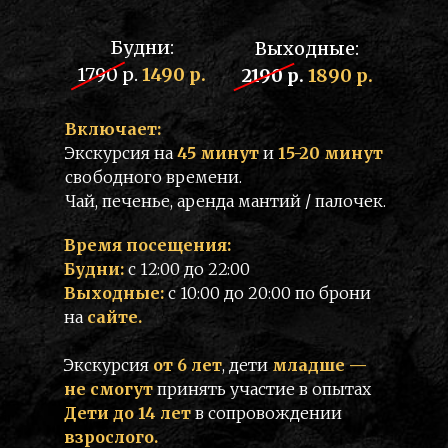
Будни:
Выходные:
1790 р.
1490 р.
2190 р.
1890 р.
Включает:
Экскурсия на
45 минут
и
15-20 минут
свободного времени.
Чай, печенье, аренда мантий / палочек.
Время посещения:
Будни:
с 12:00 до 22:00
Выходные:
с 10:00 до 20:00 по брони
на
сайте.
Экскурсия
от 6 лет
, дети
младше —
не смогут
принять участие в опытах
Дети до 14 лет
в сопровождении
взрослого.