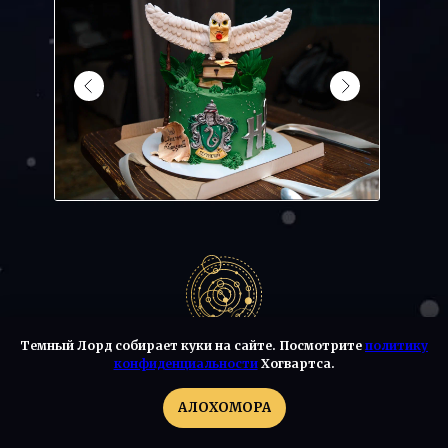
Темный Лорд собирает куки на сайте. Посмотрите
политику
АВТОРСКАЯ МАФИЯ
конфиденциальности
Хогвартса.
С ВЕДУЩИМ
АЛОХОМОРА
Виды мафии: