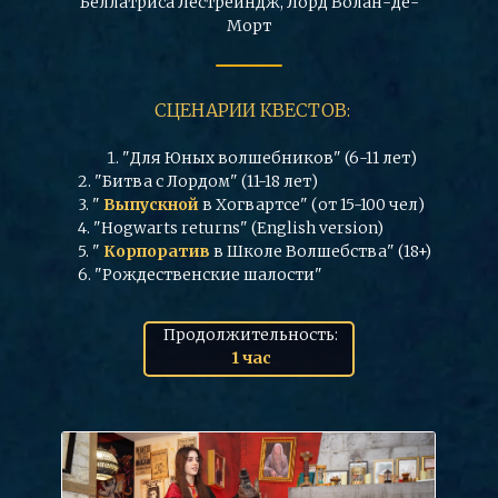
Беллатриса Лестрейндж, Лорд Волан-де-
Морт
СЦЕНАРИИ КВЕСТОВ:
"Для Юных волшебников" (6-11 лет)
2. "Битва с Лордом" (11-18 лет)
3. "
Выпускной
в Хогвартсе" (от 15-100 чел)
4. "Hogwarts returns" (English version)
5. "
Корпоратив
в Школе Волшебства" (18+)
6. "Рождественские шалости"
Продолжительность:
1 час