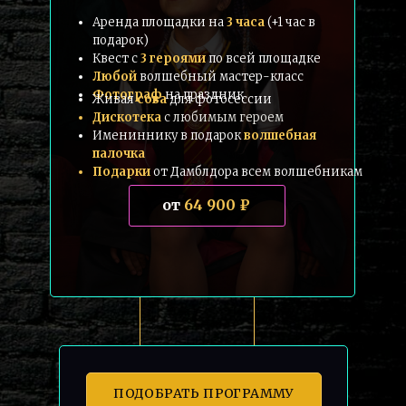
Аренда площадки на
3 часа
(+1 час в
подарок)
Квест с
3 героями
по всей площадке
Любой
волшебный мастер-класс
Фотограф
на праздник
Живая
сова
для фотосессии
Дискотека
с любимым героем
Имениннику в подарок
волшебная
палочка
Подарки
от Дамблдора всем волшебникам
от
64 900 ₽
ПОДОБРАТЬ ПРОГРАММУ