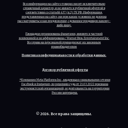
Вся информация на сайте о товарах носит исключительно
справочный характер, и не является публичной офертой в
соответствии со статьёй 437 (п.2) ГК РФ. Информация,
представленная на сайте, ни при каких условиях не должна
рассматриваться как предложение, сделанное продавцом какому-
либо лицу.
Площадки организованы фанатами, являются частной
коллекцией и не аффилирована с Warner Bros. Entertainment Inc.
Все права на персонажей принадлежат их законным
правообладателям
Политика конфедициальности и обработки данных.
Договор публичной оферты
*Компания Meta Platforms Inc., владеющая социальными сетями
Facebook и Instagram, по решению суда от 21.03.2022 признана
экстремистской организацией, ее деятельность на территории
России запрещена.
© 2026. Все права защищены.