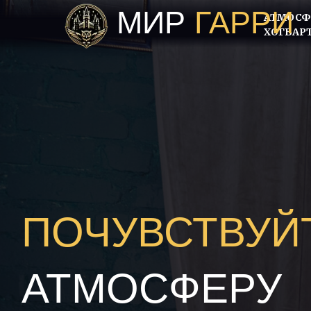
МИР
ГАРРИ
АТМОСФ
ХОГВАР
ПОЧУВСТВУЙ
АТМОСФЕРУ