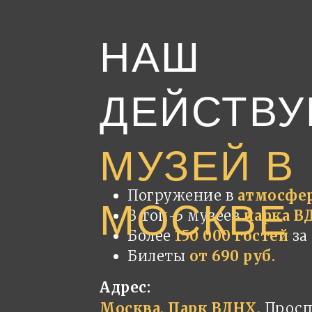
НАШ
ДЕЙСТВ
МУЗЕЙ В
Погружение в
атмосфер
МОСКВЕ
В топ-5 музеев
парка В
Более
150 000 гостей
за
Билеты
от 690 руб.
Адрес:
Москва, Парк ВДНХ,
Прос