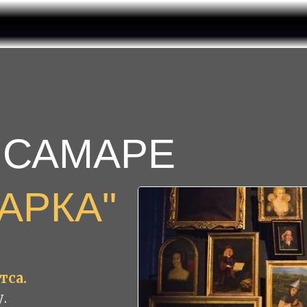
 САМАРЕ
АРКА"
тса.
.