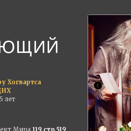
УЮЩИЙ
у Хогвартса
ДНХ
 5 лет
пект Мира
119 стр.519