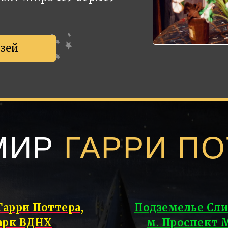
узей
МИР
ГАРРИ ПО
Гарри Поттера,
Подземелье Сли
арк ВДНХ
м. Проспект 