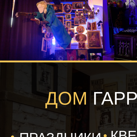
ДОМ
ГАР
КВ