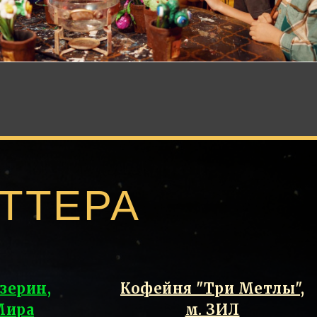
ТТЕРА
зерин,
Кофейня "Три Метлы",
Мира
м. ЗИЛ