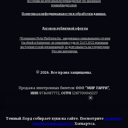
Все права на персонажей принадлежат их законным
правообладателям
Политика конфедициальности и обработки данных.
Договор публичной оферты
*Компания Meta Platforms Inc., владеющая социальными сетями
Facebook и Instagram, по решению суда от 21.03.2022 признана
экстремистской организацией, ее деятельность на территории
России запрещена.
© 2026. Все права защищены.
Продажа электронных билетов:
ООО "МИР ГАРРИ",
ИНН
9714087772,
ОГРН
1267700045227
Темный Лорд собирает куки на сайте. Посмотрите
политику
конфиденциальности
Хогвартса.