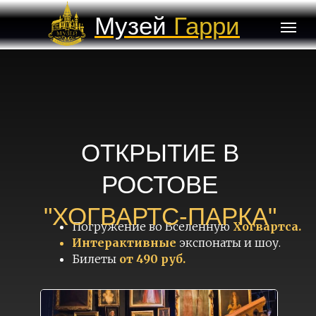
Музей
Гарри
Поттера
ОТКРЫТИЕ В
РОСТОВЕ
"ХОГВАРТС-ПАРКА"
Погружение во Вселенную
Хогвартса.
Интерактивные
экспонаты и шоу.
Билеты
от 490 руб.