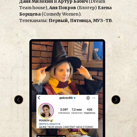
Даня Милохин
и
Артур Бабич
(Dream
Team house),
Аня Покров
(Блогер)
Елена
Борщева
(Comedy Women).
Телеканалы:
Первый, Пятница, МУЗ-ТВ
.