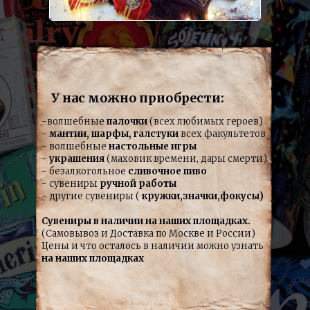
У нас можно приобрести:
-волшебные
палочки
(всех любимых героев)
-
мантии, шарфы, галстуки
всех факультетов
- волшебные
настольные игры
-
украшения
(маховик времени, дары смерти)
- безалкогольное
с
ливочное пиво
- сувениры
ручной работы
- другие сувениры (
кружки,значки,фокусы)
Сувениры в наличии на наших площадках.
(Самовывоз и Доставка по Москве и России)
Цены и что осталось в наличии можно узнать
на наших площадках