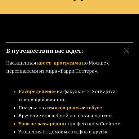
В путешествии вас ждет:
Насыщенная
квест
-
программа
по Москве с
персонажами из мира «Гарри Поттера».
Распределение
на факультеты Хогвартса
г
оворящей шляпой.
Поездка на
атмосферном
автобусе
Вручение в
олшебной палочки
и мантии.
Урок зельеварения
с профессором Снейпом
Угощения от домовых эльфов и другие