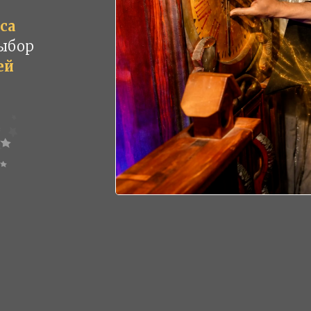
са
выбор
ей