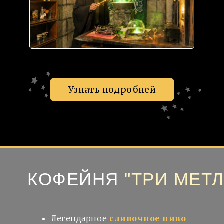
Узнать подробней
КОФЕЙНЯ
"ТРИ МЕТ
Легендарное
сливочное пиво