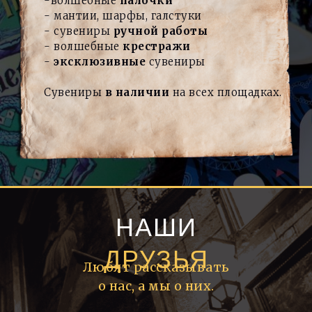
-волшебные
палочки
-
мантии, шарфы, галстуки
- сувениры
ручной работы
- волшебные
крестражи
-
эксклюзивные
сувениры
Сувениры
в наличии
на всех площадках.
НАШИ
ДРУЗЬЯ
Любят рассказывать
о нас, а мы о них.