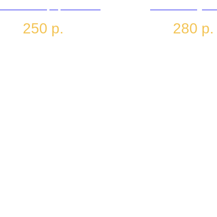
ейк "Нью-Йорк", тыквенный
Любимая сладость
г, морковный пирок и т.д. (в
волшебников, попроб
250
р.
280
р.
наличии всегда разное)
пока не убежа