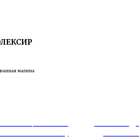
ЛЕКСИР
ованная малина
ЗКЕЙКИ/ПИРОГИ
ШОКОЛАД
 АССОРТИМЕНТЕ)
ЛЯГУШК