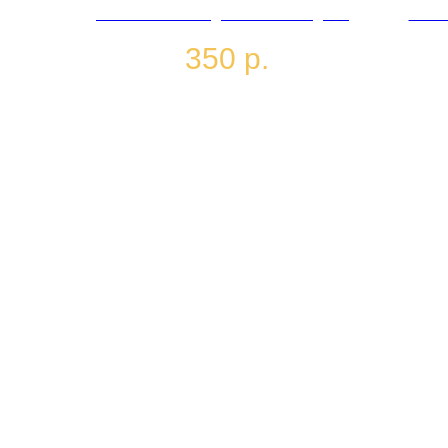
Волшебные сладости из "Сладкого
Чизк
королевства" о которых мечтают
пиро
350
р.
студенты на уроках